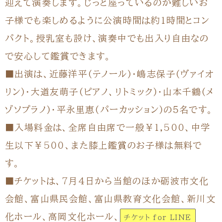
迎えて演奏します。じっと座っているのが難しいお
子様でも楽しめるように公演時間は約1時間とコン
パクト。授乳室も設け、演奏中でも出入り自由なの
で安心して鑑賞できます。
■出演は、近藤洋平(テノール)・嶋志保子(ヴァイオ
リン)・大道友萌子(ピアノ、リトミック)・山本千鶴(メ
ゾソプラノ)・平永里恵(パーカッション)の５名です。
■入場料金は、全席自由席で一般￥1,500、中学
生以下￥500、また膝上鑑賞のお子様は無料で
す。
■チケットは、7月4日から当館のほか砺波市文化
会館、富山県民会館、富山県教育文化会館、新川文
化ホール、高岡文化ホール、
チケット for LINE